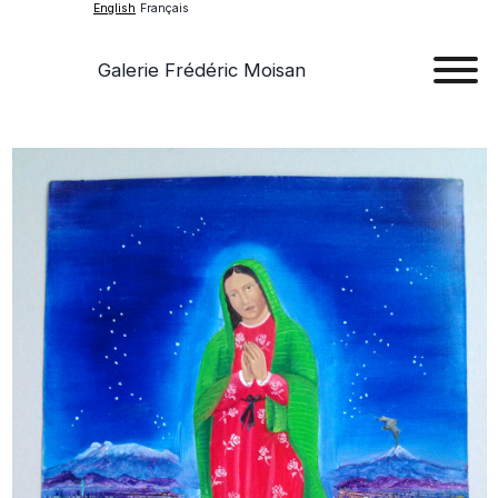
English
Français
Galerie Frédéric Moisan
Art
Art
Exhib
Ev
Ab
Con