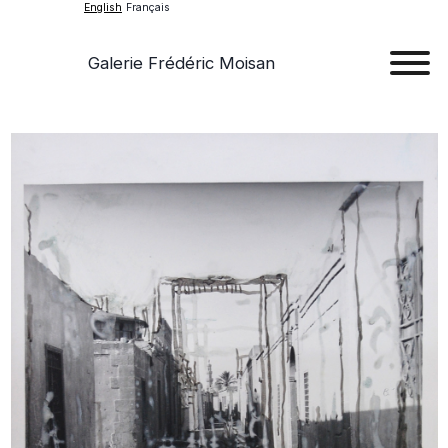
English
Français
Galerie Frédéric Moisan
Art
Art
Exhib
Ev
Ab
Con