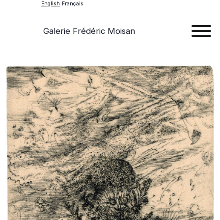
English
Français
Galerie Frédéric Moisan
Art
Art
Exhib
Ev
Ab
Con