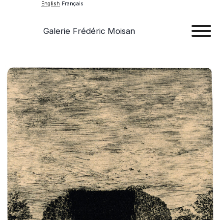
English
Français
Galerie Frédéric Moisan
Art
Art
Exhib
Ev
Ab
Con