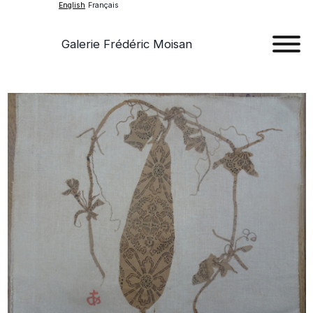
English
Français
Galerie Frédéric Moisan
Art
Art
Exhib
Ev
Ab
Con