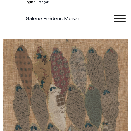
English
Français
Galerie Frédéric Moisan
Art
Art
Exhib
Ev
Ab
Con