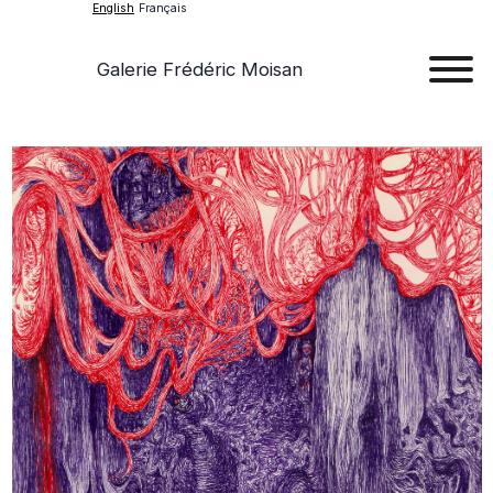
English
Français
Galerie Frédéric Moisan
Art
Art
Exhib
Ev
Ab
Con