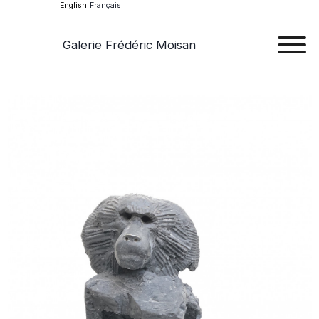
English
Français
Galerie Frédéric Moisan
Art
Art
Exhib
Ev
Ab
Con