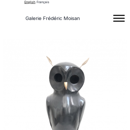
English
Français
Galerie Frédéric Moisan
Art
Art
Exhib
Ev
Ab
Con