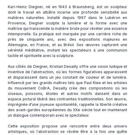
Karl-Heinz Diegner, né en 1943 à Braunsberg, est un sculpteur
dont le travail en albâtre incarne une profonde sensibilité aux
matières naturelles. Installé depuis 1997 dans le Lubéron en
Provence, Diegner sculpte la lumière et la forme avec une
maîtrise qui transcende la matière brute pour révéler une essence
intemporelle. Sa pratique est marquée par une carrière riche de
près de cinquante ans, avec des expositions majeures en
Allemagne, en France, et au Brésil. Ses œuvres capturent une
sérénité méditative, invitant les spectateurs à une communion
tactile et spirituelle avec la sculpture.
Aux côtés de Diegner, Kristian Desailly offre une vision ludique et
inventive de l'abstraction, où les formes figuratives apparaissent
et disparaissent dans un jeu constant de couleur et de lumière.
Influencé par les grands maîtres tels que Paul Klee et les artistes
du mouvement CoBrA, Desailly crée des compositions où les
oiseaux, poissons, étoiles et autres motifs dansent dans un
espace pictural libéré des contraintes traditionnelles. Son œuvre,
imprégnée d'une joyeuse spontanéité, rappelle la liberté créative
des avant-gardes européennes du XXe siècle tout en maintenant
un dialogue contemporain avec le spectateur.
Cette exposition propose une rencontre entre deux univers
artistiques, où l'abstraction se révèle être à la fois une quête