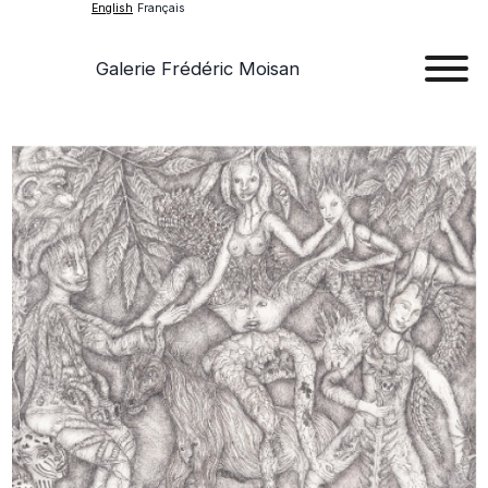
English
Français
Galerie Frédéric Moisan
Art
Art
Exhib
Ev
Ab
Con