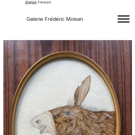
English
Français
Galerie Frédéric Moisan
Art
Art
Exhib
Ev
Ab
Con