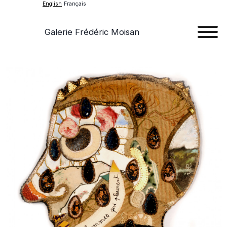
English
Français
Galerie Frédéric Moisan
Art
Art
Exhib
Ev
Ab
Con